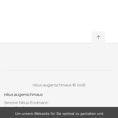
nilius.augenschmaus © 2018
nilius.augenschmaus
Simone Nilius-Endmann
Neue Straße 1a
79341 Kenzingen
Um unsere Webseite für Sie optimal zu gestalten und