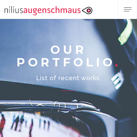
OUR
PORTFOLIO
List of recent works.