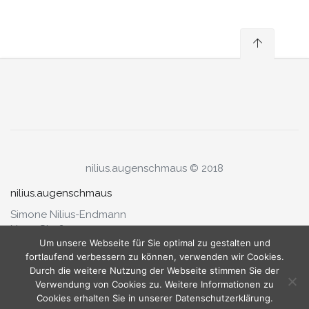
nilius.augenschmaus © 2018
nilius.augenschmaus
Simone Nilius-Endmann
Neue Straße 1a
79341 Kenzingen
Um unsere Webseite für Sie optimal zu gestalten und
fortlaufend verbessern zu können, verwenden wir Cookies.
Fon 07644.9280580
Durch die weitere Nutzung der Webseite stimmen Sie der
Fax 07644.9280581
Verwendung von Cookies zu. Weitere Informationen zu
Cookies erhalten Sie in unserer Datenschutzerklärung.
info@agentur-augenschmaus.de