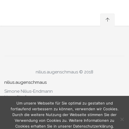
nilius.augenschmaus © 2018
nilius.augenschmaus
Simone Nilius-Endmann
Neue Straße 1a
79341 Kenzingen
Um unsere Webseite für Sie optimal zu gestalten und
fortlaufend verbessern zu können, verwenden wir Cookies.
Fon 07644.9280580
Durch die weitere Nutzung der Webseite stimmen Sie der
Fax 07644.9280581
Verwendung von Cookies zu. Weitere Informationen zu
Cookies erhalten Sie in unserer Datenschutzerklärung.
info@agentur-augenschmaus.de