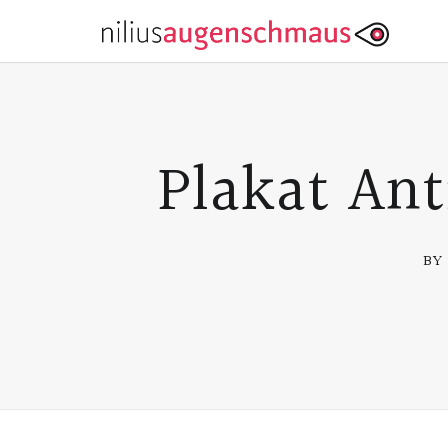
Plakat An
BY