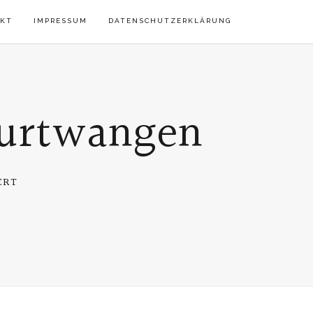
KT
IMPRESSUM
DATENSCHUTZERKLÄRUNG
Furtwangen
FÜR
ERT
PLAKAT
ANTIK
UHRENBÖRSE
FURTWANGEN